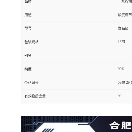
品牌
一水柠檬
用途
酸度调节
型号
食品级
1*25
包装规格
别名
99%
纯度
5949-29-
CAS编号
99
有效物质含量