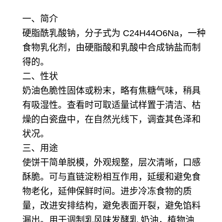
一、简介
硬脂酰乳酸钠，分子式为 C24H44O6Na，一种
食物乳化剂，由硬脂酸和乳酸中合成钠盐而制
得的。
二、性状
奶油色脆性固体或粉末，略有焦糖气味，稍具
有吸湿性。查看时可取适量试样置于清洁、枯
燥的白瓷盘中，在自然光线下，调查其色泽和
状况。
三、用途
使饼干简单脱模，外观规整，层次清晰，口感
酥脆。
可与直链淀粉相互作用，延缓和避免食
物老化，延伸保鲜时间。
进步冷冻食物的质
量，改进安排结构，避免表面开裂，避免馅料
漏出。
用于调制乳风味发酵乳 奶油，植物油