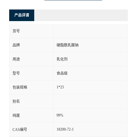
产品详请
货号
品牌
硬脂酰乳酸钠
用途
乳化剂
型号
食品级
1*25
包装规格
别名
99%
纯度
18200-72-1
CAS编号