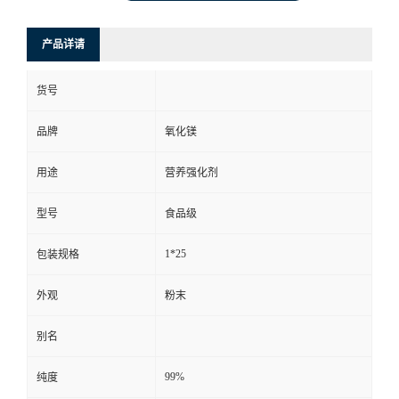
产品详请
货号
品牌
氧化镁
用途
营养强化剂
型号
食品级
1*25
包装规格
外观
粉末
别名
99%
纯度