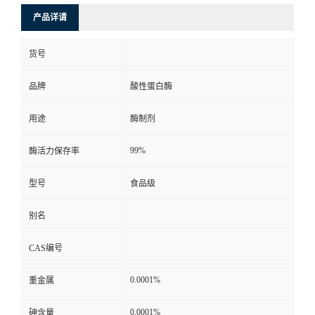
产品详请
货号
品牌
酸性蛋白酶
用途
酶制剂
99%
酶活力保存率
型号
食品级
别名
CAS编号
0.0001%
重金属
0.0001%
砷含量