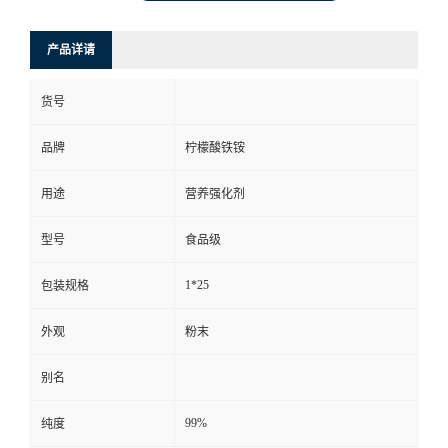
产品详请
货号
品牌
柠檬酸铁铵
用途
营养强化剂
型号
食品级
1*25
包装规格
外观
粉末
别名
99%
纯度