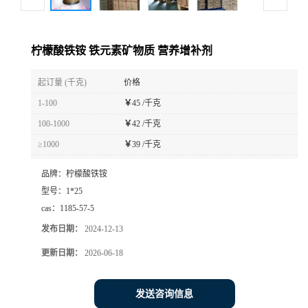
柠檬酸铁铵 铁元素矿物质 营养增补剂
起订量 (千克)
价格
1-100
￥
45 /千克
100-1000
￥
42 /千克
≥1000
￥
39 /千克
品牌：
柠檬酸铁铵
型号：
1*25
cas：
1185-57-5
发布日期：
2024-12-13
更新日期：
2026-06-18
发送咨询信息