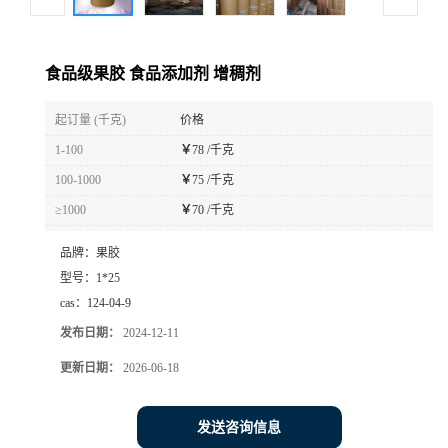
食品级果胶 食品添加剂 增稠剂
起订量 (千克)
价格
1-100
￥
78 /千克
100-1000
￥
75 /千克
≥1000
￥
70 /千克
品牌：
果胶
型号：
1*25
cas：
124-04-9
发布日期：
2024-12-11
更新日期：
2026-06-18
发送咨询信息