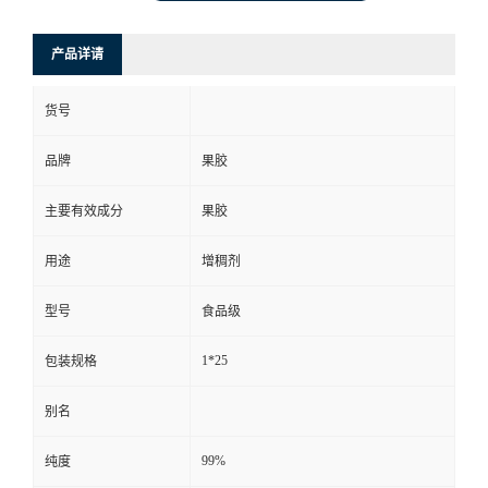
产品详请
货号
品牌
果胶
主要有效成分
果胶
用途
增稠剂
型号
食品级
1*25
包装规格
别名
99%
纯度