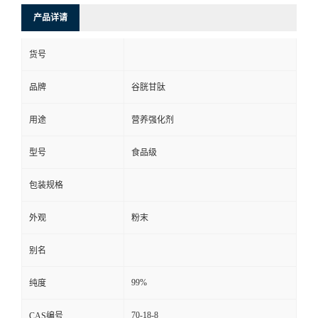
产品详请
货号
品牌
谷胱甘肽
用途
营养强化剂
型号
食品级
包装规格
外观
粉末
别名
99%
纯度
70-18-8
CAS编号