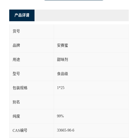
产品详请
货号
品牌
安赛蜜
用途
甜味剂
型号
食品级
1*25
包装规格
别名
99%
纯度
33665-90-6
CAS编号