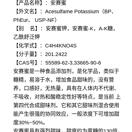
【产品名称】：安赛蜜
【外文名】：Acesulfame Potassium（BP、
PhEur、 USP-NF）
【别 名】：安赛蜜钾，安赛蜜-K，A-K糖，
乙酰舒泛钾
【化学式】：C4H4KNO4S
【分子量】：201.2422
【CAS号】：55589-62-3,33665-90-6
安赛蜜是一种食品添加剂，是化学品，类似于
糖精，易溶于水，增加食品甜味的，没有营
养，口感好，无热量，具有在人体内不代谢、
不吸收，对热和酸稳定性好等特点，是当前 上
第四代合成甜味剂。它和其它甜味剂混合使用
能产生很强的协同效应，一般浓度下可增加甜
度30%~50%。
安赛蜜具有强烈甜味，甜度约为蔗糖的130倍，