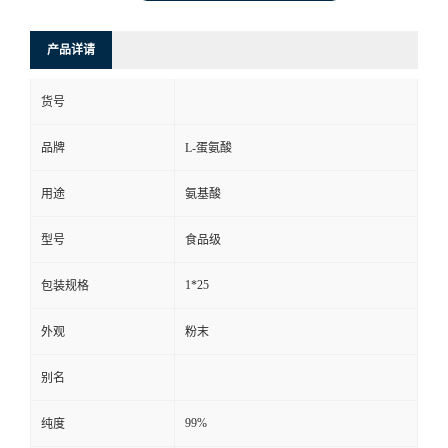
产品详请
货号
品牌
L-蛋氨酸
用途
氨基酸
型号
食品级
1*25
包装规格
外观
粉末
别名
99%
纯度