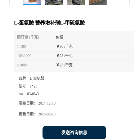
L-蛋氨酸 营养增补剂L-甲硫氨酸
起订量 (千克)
价格
1-100
￥
30 /千克
100-1000
￥
28 /千克
≥1000
￥
25 /千克
品牌：
L-蛋氨酸
型号：
1*25
cas：
63-68-3
发布日期：
2024-12-10
更新日期：
2026-06-18
发送咨询信息