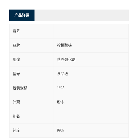
产品详请
货号
品牌
柠檬酸铁
用途
营养强化剂
型号
食品级
1*25
包装规格
外观
粉末
别名
99%
纯度