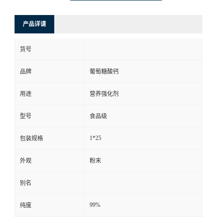
产品详请
货号
品牌
葡萄糖酸钙
用途
营养强化剂
型号
食品级
1*25
包装规格
外观
粉末
别名
99%
纯度