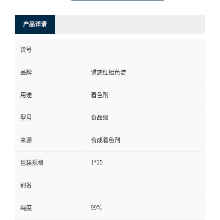
产品详请
货号
品牌
诱惑红铝色淀
用途
着色剂
型号
食品级
来源
合成着色剂
1*25
包装规格
别名
99%
纯度