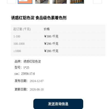
诱惑红铝色淀 食品级色素着色剂
起订量 (千克)
价格
1-100
￥
300 /千克
100-1000
￥
290 /千克
≥1000
￥
280 /千克
品牌：
诱惑红铝色淀
型号：
1*25
cas：
25956-17-6
发布日期：
2024-12-07
更新日期：
2026-06-18
发送咨询信息