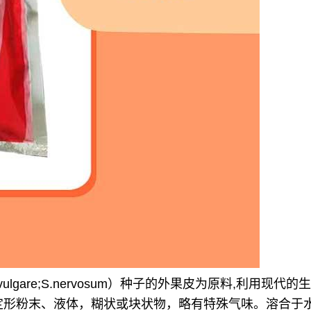
vulgare;S.nervosum）种子的外果皮为原料,利用
）.砖红色无定形粉末、液体，糊状或块状物，略有特殊气味。溶