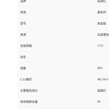
品牌
高粱红
用途
着色剂
型号
食品级
来源
合成着色
1*25
包装规格
别名
99%
纯度
482-36-0
CAS编号
主要着色成分
高粱红
99
有效物质含量