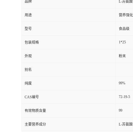
品牌
L-苏氨酸
用途
营养强化
型号
食品级
1*25
包装规格
外观
粉末
别名
99%
纯度
72-19-5
CAS编号
99
有效物质含量
主要营养成分
L-苏氨酸