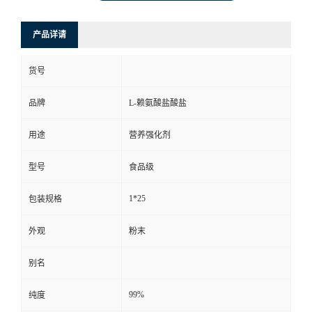
产品详请
货号
品牌
L-赖氨酸盐酸盐
用途
营养强化剂
型号
食品级
1*25
包装规格
外观
粉末
别名
99%
纯度