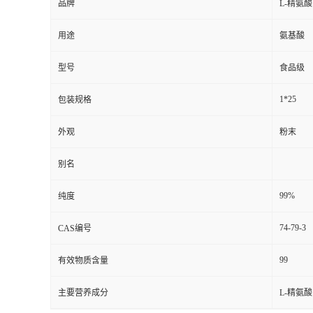
品牌
L-精氨酸
用途
氨基酸
型号
食品级
1*25
包装规格
外观
粉末
别名
99%
纯度
74-79-3
CAS编号
99
有效物质含量
主要营养成分
L-精氨酸