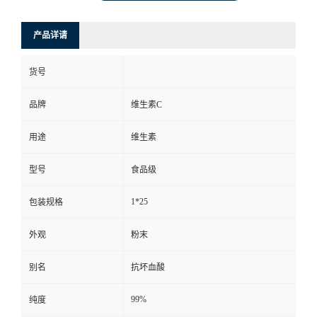
产品详请
货号
品牌
维生素C
用途
维生素
型号
食品级
1*25
包装规格
外观
粉末
别名
抗坏血酸
99%
纯度