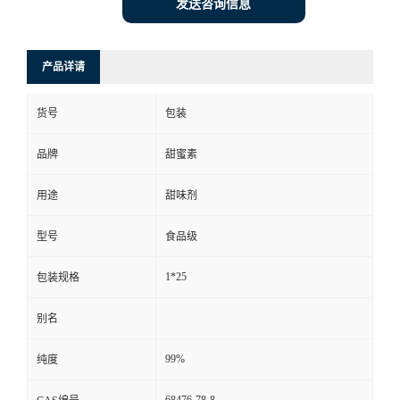
发送咨询信息
产品详请
货号
包装
品牌
甜蜜素
用途
甜味剂
型号
食品级
1*25
包装规格
别名
99%
纯度
68476-78-8