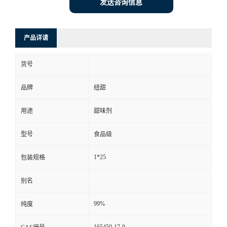
发送咨询信息
产品详请
货号
品牌
纽甜
用途
甜味剂
型号
食品级
1*25
包装规格
别名
99%
纯度
165450-17-9