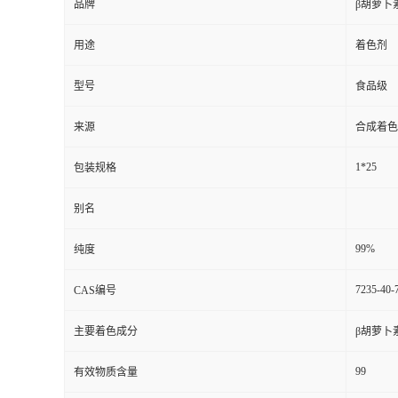
品牌
β胡萝卜
用途
着色剂
型号
食品级
来源
合成着色
1*25
包装规格
别名
99%
纯度
7235-40-
CAS编号
主要着色成分
β胡萝卜
99
有效物质含量