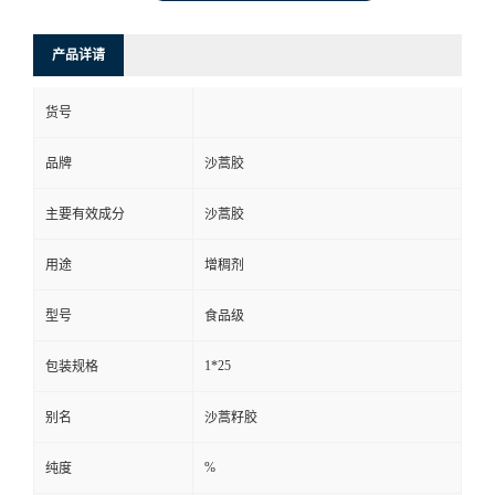
产品详请
货号
品牌
沙蒿胶
主要有效成分
沙蒿胶
用途
增稠剂
型号
食品级
1*25
包装规格
别名
沙蒿籽胶
%
纯度