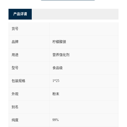
产品详请
货号
品牌
柠檬酸镁
用途
营养强化剂
型号
食品级
1*25
包装规格
外观
粉末
别名
99%
纯度