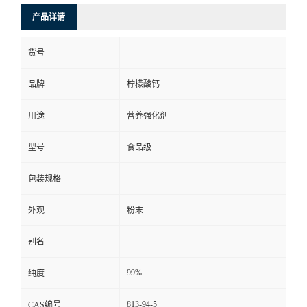
产品详请
货号
品牌
柠檬酸钙
用途
营养强化剂
型号
食品级
包装规格
外观
粉末
别名
99%
纯度
813-94-5
CAS编号