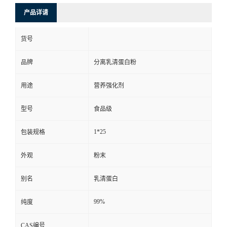
产品详请
货号
品牌
分离乳清蛋白粉
用途
营养强化剂
型号
食品级
1*25
包装规格
外观
粉末
别名
乳清蛋白
99%
纯度
CAS编号