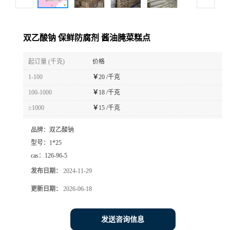
双乙酸钠 保鲜防腐剂 酱油腌菜糕点
起订量 (千克)
价格
1-100
￥
20 /千克
100-1000
￥
18 /千克
≥1000
￥
15 /千克
品牌：
双乙酸钠
型号：
1*25
cas：
126-96-5
发布日期：
2024-11-29
更新日期：
2026-06-18
发送咨询信息