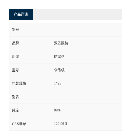
产品详请
货号
品牌
双乙酸钠
用途
防腐剂
型号
食品级
1*25
包装规格
别名
99%
纯度
126-96-5
CAS编号