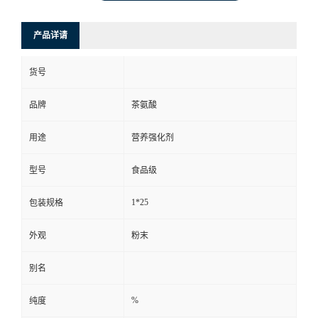
产品详请
货号
品牌
茶氨酸
用途
营养强化剂
型号
食品级
1*25
包装规格
外观
粉末
别名
%
纯度