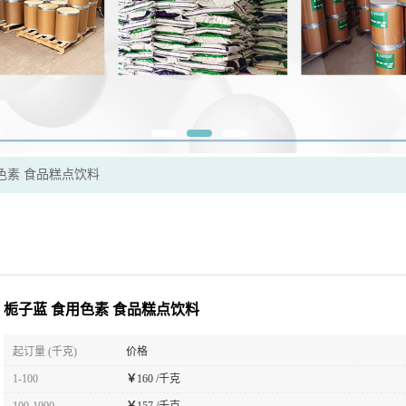
色素 食品糕点饮料
栀子蓝 食用色素 食品糕点饮料
起订量 (千克)
价格
1-100
￥
160 /千克
100-1000
￥
157 /千克