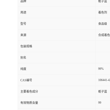
品牌
栀子蓝
用途
着色剂
型号
食品级
来源
合成着色
包装规格
别名
99%
纯度
106441-4
CAS编号
主要着色成分
栀子蓝
99
有效物质含量