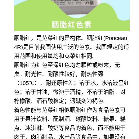
胭脂红，是苋菜红的异构体。胭脂红(Ponceau
4R)是目前我国使用广泛的色素。
我国规定的适
用范围和使用量均和苋菜红相同。
胭脂红为红色至深红色均匀颗粒或粉末，无
臭。耐光性、耐酸性较好，耐热性强
（105℃）、耐还原性差；
溶于水，水溶液呈红
色；溶于甘油，微溶于酒精，不溶于油脂。
对
柠檬酸、酒石酸稳定；遇碱变为褐色。
着色性能与苋菜红相似胭脂红作为食品色素可
用于果汁饮料、配制酒、碳酸饮料、糖果、糕
点、冰淇淋、酸奶
等食品的着色，而不能用于
肉干、肉脯制品、水产品等食品中
。如果没有