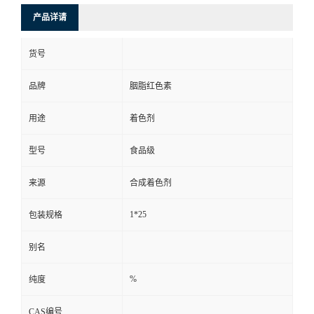
产品详请
货号
品牌
胭脂红色素
用途
着色剂
型号
食品级
来源
合成着色剂
1*25
包装规格
别名
%
纯度
CAS编号