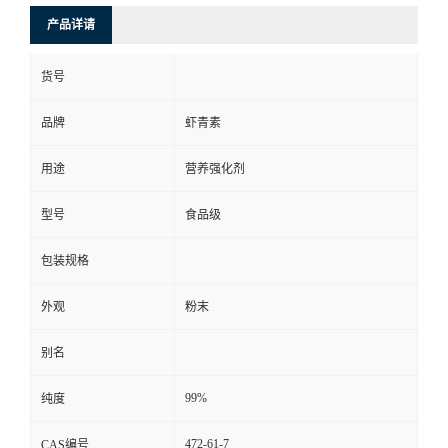
产品详请
货号
品牌
虾青素
用途
营养强化剂
型号
食品级
包装规格
外观
粉末
别名
99%
纯度
472-61-7
CAS编号