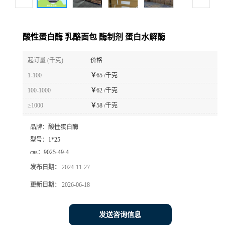
酸性蛋白酶 乳酪面包 酶制剂 蛋白水解酶
起订量 (千克)
价格
1-100
￥
65 /千克
100-1000
￥
62 /千克
≥1000
￥
58 /千克
品牌：
酸性蛋白酶
型号：
1*25
cas：
9025-49-4
发布日期：
2024-11-27
更新日期：
2026-06-18
发送咨询信息