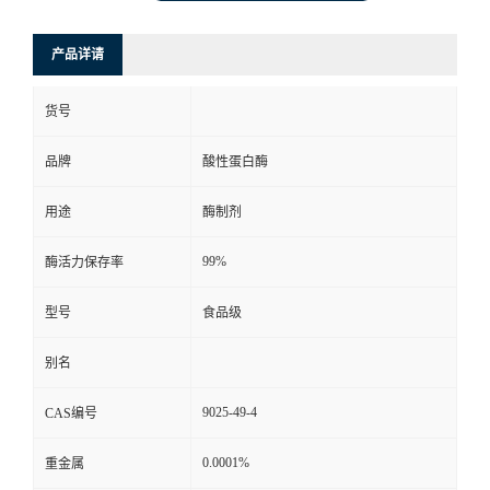
产品详请
货号
品牌
酸性蛋白酶
用途
酶制剂
99%
酶活力保存率
型号
食品级
别名
9025-49-4
CAS编号
0.0001%
重金属