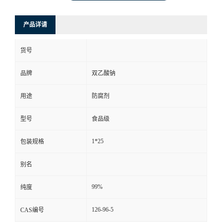
产品详请
货号
品牌
双乙酸钠
用途
防腐剂
型号
食品级
1*25
包装规格
别名
99%
纯度
126-96-5
CAS编号